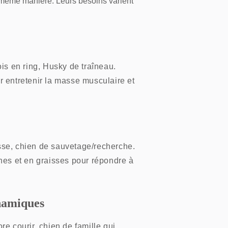
la même manière. Leurs besoins varient
ois en ring, Husky de traîneau.
r entretenir la masse musculaire et
sse, chien de sauvetage/recherche.
ines et en graisses pour répondre à
namiques
re courir, chien de famille qui