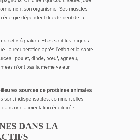
ompagnons. Un chien qui court, saute, joue
e énormément son organisme. Ses muscles,
on énergie dépendent directement de la
 de cette équation. Elles sont les briques
, la récupération après l’effort et la santé
ources : poulet, dinde, bœuf, agneau,
rnées n’ont pas la même valeur
illeures sources de protéines animales
les sont indispensables, comment elles
r dans une alimentation équilibrée.
INES DANS LA
ACTIFS