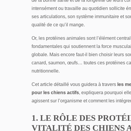
de la bonne santé et de la longévité de leurs c
intensément ou travaille au quotidien sollicit
ses articulations, son système immunitaire et s
qualité de ce qu’il mange.
Or, les protéines animales sont l’élément central
fondamentales qui soutiennent la force musculaire
globale. Mais encore faut-il bien choisir leurs s
canard, saumon, œufs… toutes ces protéines ca
nutritionnelle.
Cet article détaillé vous guidera à travers
les me
pour les chiens actifs
, expliquera pourquoi el
agissent sur l’organisme et comment les intégre
1. LE RÔLE DES PROTÉ
VITALITÉ DES CHIENS 