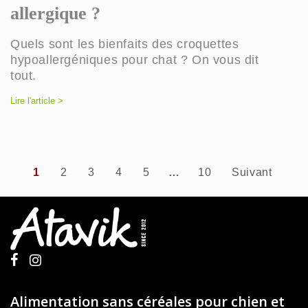
allergique ?
Quels sont les bienfaits des croquettes
hypoallergéniques pour chat ? On vous dit
tout.
Lire l'article >
1
2
3
4
5
…
10
Suivant
Alimentation sans céréales pour chien et