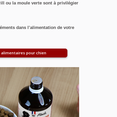
l ou la moule verte sont à privilégier
ments dans l’alimentation de votre
alimentaires pour chien