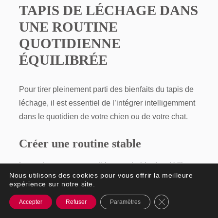
TAPIS DE LÉCHAGE DANS
UNE ROUTINE
QUOTIDIENNE
ÉQUILIBRÉE
Pour tirer pleinement parti des bienfaits du tapis de
léchage, il est essentiel de l’intégrer intelligemment
dans le quotidien de votre chien ou de votre chat.
Créer une routine stable
Les animaux sont sensibles aux habitudes. Utiliser
Nous utilisons des cookies pour vous offrir la meilleure
le tapis à des moments réguliers permet de :
expérience sur notre site.
Fermer la banniè
Structurer la journée
Accepter
Refuser
Paramètres
Réduire l’anxiété