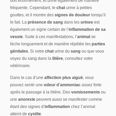
boit énormément, et urine également de manière
fréquente. Cependant, le
chat
urine à petites
gouttes, et il montre des
signes de douleur
lorsqu’il
le fait. La
présence de sang
dans les
urines
est
également un signe certain de l’
inflammation de sa
vessie
. Suite à ces manifestations, l’
animal
se
lèche longuement et de manière répétée les
parties
génitales
. Si votre
chat
urine du
sang
ou que vous
voyez du sang dans la
litière
, consultez votre
vétérinaire.
Dans le cas d’une
affection plus aiguë
, vous
pouvez sentir une
odeur d’ammoniac
assez forte
après le passage à la litière. Des
vomissements
ou
une
anorexie
peuvent aussi se manifester comme
étant des signes d’
inflammation
chez l’animal
atteint de
cystite
.