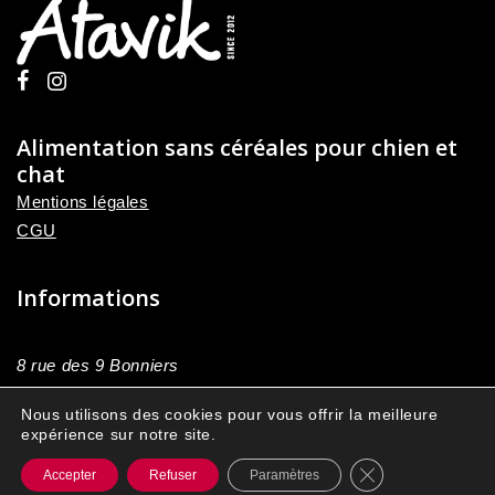
Alimentation sans céréales pour chien et
chat
Mentions légales
CGU
Informations
8 rue des 9 Bonniers
59178, Brillon
Nous utilisons des cookies pour vous offrir la meilleure
France Métropolitaine
expérience sur notre site.
03 27 43 10 06
Fermer la banniè
Accepter
Refuser
Paramètres
Contactez-nous