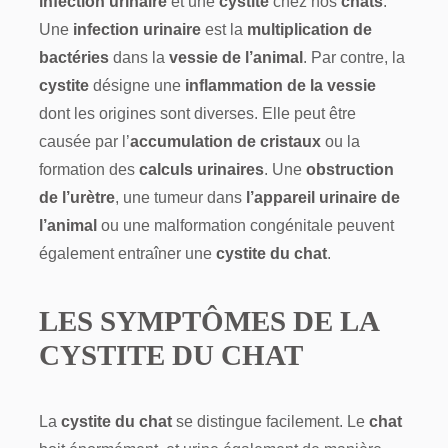
infection urinaire
et une
cystite
chez nos
chats
.
Une
infection urinaire
est la
multiplication de
bactéries
dans la
vessie de l’animal
. Par contre, la
cystite
désigne une
inflammation de la vessie
dont les origines sont diverses. Elle peut être
causée par l’
accumulation de cristaux
ou la
formation des
calculs urinaires
. Une
obstruction
de l’urètre
, une tumeur dans
l’appareil urinaire de
l’animal
ou une malformation congénitale peuvent
également entraîner une
cystite du chat
.
LES SYMPTÔMES DE LA
CYSTITE DU CHAT
La
cystite du chat
se distingue facilement. Le
chat