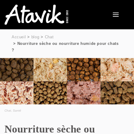
Accueil
blog
Chat
Nourriture sèche ou nourriture humide pour chats
?
Chat
,
Santé
Nourriture sèche ou