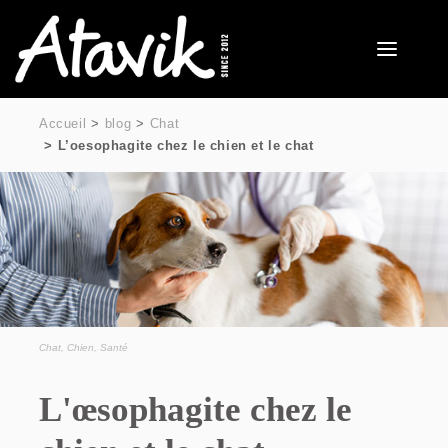
Accueil
blog
Chat
L’oesophagite chez le chien et le chat
Chat
,
Chien
,
Santé
L'œsophagite chez le