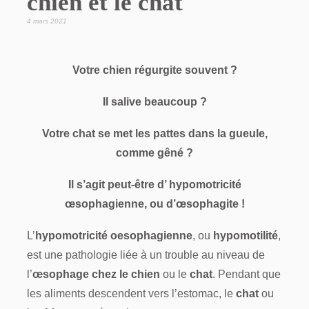
chien et le chat
4 mars 2021
Votre chien régurgite souvent ?
Il salive beaucoup ?
Votre chat se met les pattes dans la gueule,
comme gêné ?
Il s’agit peut-être d’ hypomotricité
œsophagienne, ou d’œsophagite !
L’
hypomotricité oesophagienne
, ou
hypomotilité
,
est une pathologie liée à un trouble au niveau de
l’
œsophage chez le chien
ou le
chat
. Pendant que
les aliments descendent vers l’estomac, le
chat
ou