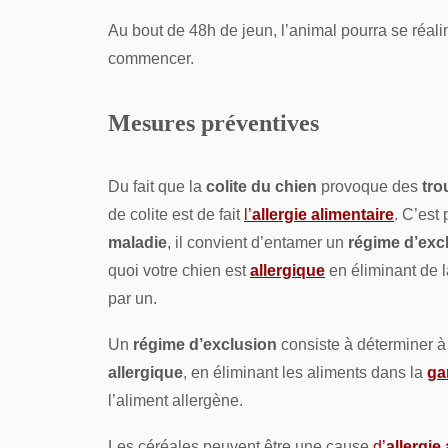
Au bout de 48h de jeun, l’animal pourra se réali
commencer.
Mesures préventives
Du fait que la
colite du chien
provoque des
tro
de colite est de fait
l’
allergie alimentaire
. C’est
maladie
, il convient d’entamer un
régime d’exc
quoi votre chien est
allergique
en éliminant de l
par un.
Un
régime d’exclusion
consiste à déterminer à
allergique
, en éliminant les aliments dans la
ga
l’aliment allergène.
Les céréales peuvent être une cause
d’
allergie