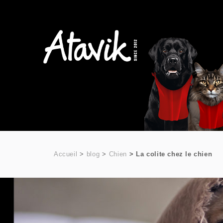
Accueil
blog
Chien
La colite chez le chien