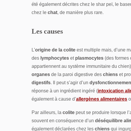
été également décrites chez le shar peï, le base
chez le
chat
, de manière plus rare.
Les causes
L’
origine de la colite
est multiple mais, d’une m
des
lymphocytes
et
plasmocytes
(des formes d
appartiennent au système immunitaire du chien) 
organes
de la paroi digestive des
chiens
et pro
digestifs
. Il peut s’agir d’un
dysfonctionnement
réponse à un ingrédient ingéré (
intoxication al
également à cause d’
allergènes
alimentaires
o
Par ailleurs, la
colite
peut se produire lorsque l’
souvent en conséquence d’un
déséquilibre ali
également déclarées chez les
chiens
qui ingurg