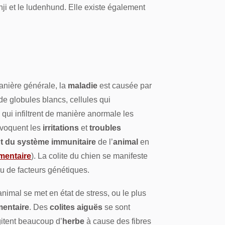
nji et le ludenhund. Elle existe également
anière générale, la
maladie
est causée par
e globules blancs, cellules qui
qui infiltrent de manière anormale les
voquent les
irritations
et
troubles
 du système immunitaire
de l’
animal
en
imentaire
). La colite du chien se manifeste
u de facteurs génétiques.
animal se met en état de stress, ou le plus
mentaire
. Des
colites aiguës
se sont
itent beaucoup d’
herbe
à cause des fibres