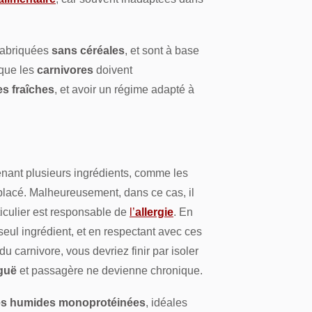
fabriquées
sans céréales
, et sont à base
 que les
carnivores
doivent
s fraîches
, et avoir un régime adapté à
tenant plusieurs ingrédients, comme les
remplacé. Malheureusement, dans ce cas, il
rticulier est responsable de
l’
allergie
. En
seul ingrédient, et en respectant avec ces
u carnivore, vous devriez finir par isoler
iguë
et passagère ne devienne chronique.
es humides monoprotéinées
, idéales