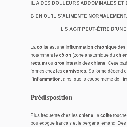
IL A DES DOULEURS ABDOMINALES ET
BIEN QU’IL S’ALIMENTE NORMALEMENT,
IL S’AGIT PEUT-ÊTRE D’UNE
La
colite
est une
inflammation chronique de
notamment le
côlon
(zone anatomique du
chie
rectum
) ou
gros intestin
des
chiens
. Cette pat
formes chez les
carnivores
. Sa forme dépend de
l’
inflammation
, ainsi que la cause même de l’
ir
Prédisposition
Plus fréquente chez les
chiens
, la
colite
touche e
bouledogue français et le berger allemand. Des 