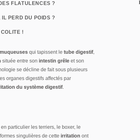
 DES FLATULENCES ?
 IL PERD DU POIDS ?
 COLITE !
s muqueuses
qui tapissent le
tube digestif
,
n
située entre son
intestin grêle
et son
hologie se décline de fait sous plusieurs
s organes digestifs affectés par
ritation du système digestif
.
n particulier les terriers, le boxer, le
formes singulières de cette
irritation
ont