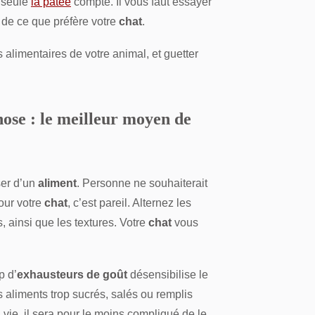
, seule
la pâtée
compte. Il vous faut essayer
 de ce que préfère votre
chat
.
 alimentaires de votre animal, et guetter
ose : le meilleur moyen de
er d’un
aliment
. Personne ne souhaiterait
our votre
chat
, c’est pareil. Alternez les
s, ainsi que les textures. Votre
chat
vous
p d’
exhausteurs de goût
désensibilise le
 aliments trop sucrés, salés ou remplis
vie, il sera pour le moins compliqué de le