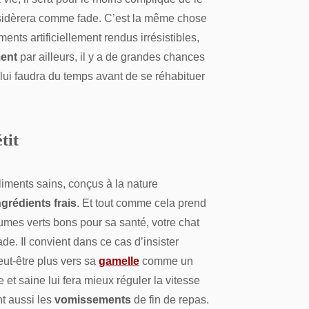
sidèrera comme fade. C’est la même chose
ents artificiellement rendus irrésistibles,
ment
par ailleurs, il y a de grandes chances
l lui faudra du temps avant de se réhabituer
tit
liments sains, conçus à la nature
ngrédients frais
. Et tout comme cela prend
umes verts bons pour sa santé, votre chat
ade. Il convient dans ce cas d’insister
ut-être plus vers sa
gamelle
comme un
 et saine lui fera mieux réguler la vitesse
nt aussi les
vomissements
de fin de repas.