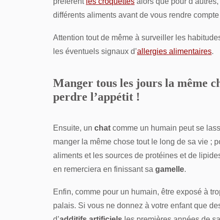
préfèrent
les croquettes
alors que pour d’autres
différents aliments avant de vous rendre compte
Attention tout de même à surveiller les habitudes
les éventuels signaux d’
allergies alimentaires
.
Manger tous les jours la même ch
perdre l’appétit !
Ensuite, un
chat
comme un humain peut se lass
manger la même chose tout le long de sa vie ; p
aliments et les sources de protéines et de lipide
en remerciera en finissant sa
gamelle
.
Enfin, comme pour un humain, être exposé à tro
palais. Si vous ne donnez à votre enfant que des
d’
additifs artificiels
les premières années de sa 