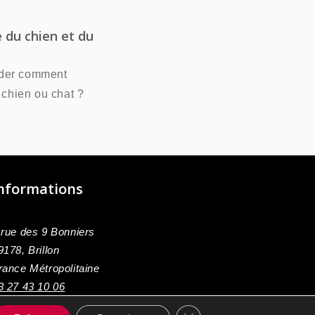
 du chien et du
nder comment
 chien ou chat ?
nformations
 rue des 9 Bonniers
9178, Brillon
rance Métropolitaine
3 27 43 10 06
ontactez-nous
Fermer la bannière des co