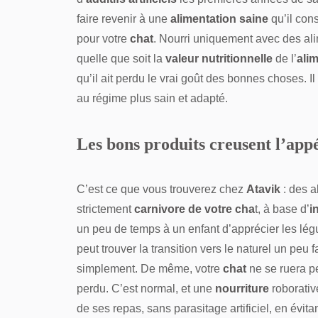
faire revenir à une
alimentation saine
qu’il con
pour votre
chat
. Nourri uniquement avec des alim
quelle que soit la
valeur nutritionnelle
de l’
ali
qu’il ait perdu le vrai goût des bonnes choses. I
au régime plus sain et adapté.
Les bons produits creusent l’appé
C’est ce que vous trouverez chez
Atavik
: des a
strictement
carnivore de votre cha
t, à base d’
i
un peu de temps à un enfant d’apprécier les lég
peut trouver la transition vers le naturel un peu f
simplement. De même, votre
chat
ne se ruera pe
perdu. C’est normal, et une
nourriture
roborative
de ses repas, sans parasitage artificiel, en évita