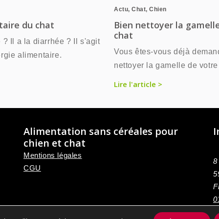
Actu
,
Chat
,
Chien
taire du chat
Bien nettoyer la gamelle
chat
? Il a la diarrhée ? Il s'agit
Vous êtes-vous déjà dema
ergie alimentaire.
nettoyer la gamelle de votre
Lire l'article >
Alimentation sans céréales pour
I
chien et chat
Mentions légales
8
CGU
5
F
0
C