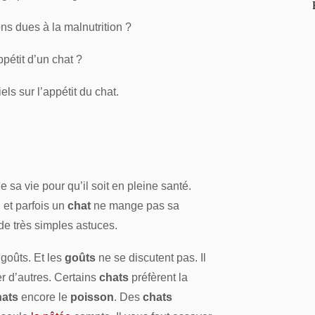
ons dues à la malnutrition ?
pétit d’un chat ?
ls sur l’appétit du chat.
e sa vie pour qu’il soit en pleine santé.
 et parfois un
chat
ne mange pas sa
 de très simples astuces.
goûts. Et les
goûts
ne se discutent pas. Il
r d’autres. Certains
chats
préfèrent la
hats
encore le
poisson
. Des
chats