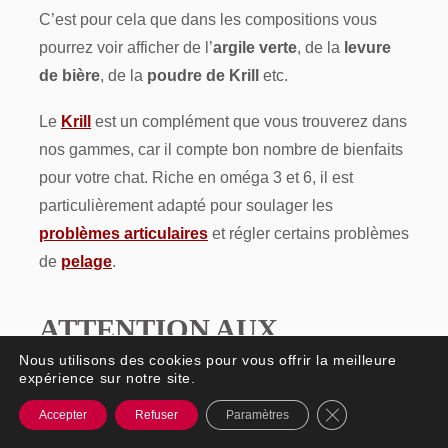
C’est pour cela que dans les compositions vous
pourrez voir afficher de l’
argile verte
, de la
levure
de bière
, de la
poudre de Krill
etc.
Le
Krill
est un complément que vous trouverez dans
nos gammes, car il compte bon nombre de bienfaits
pour votre chat. Riche en oméga 3 et 6, il est
particulièrement adapté pour soulager les
problèmes articulaires
et régler certains problèmes
de
pelage
.
ATTENTION AUX
ALLERGIES
Nous utilisons des cookies pour vous offrir la meilleure
expérience sur notre site.
Fermer la banniè
Accepter
Refuser
Paramètres
Tout comme les humains, certains
chats