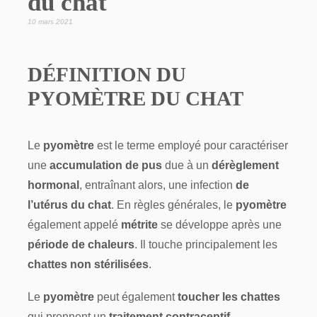
du chat
10 mars 2021
DÉFINITION DU
PYOMÈTRE DU CHAT
Le
pyomètre
est le terme employé pour caractériser
une
accumulation de pus
due à un
dérèglement
hormonal
, entraînant alors, une infection
de
l’utérus du chat
. En règles générales, le
pyomètre
également appelé
métrite
se développe après une
période de chaleurs
. Il touche principalement les
chattes non stérilisées
.
Le
pyomètre
peut également
toucher les chattes
qui prennent un
traitement contraceptif
.