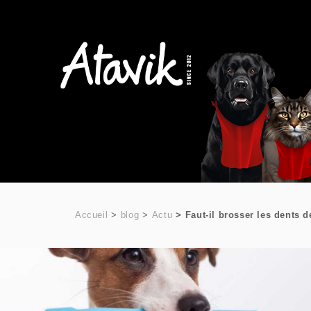
Accueil
blog
Actu
Faut-il brosser les dents 